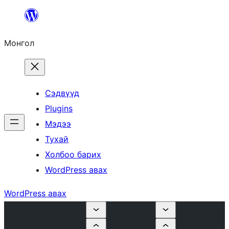
Агуулга
руу
Монгол
алгасах
Сэдвүүд
Plugins
Мэдээ
Тухай
Холбоо барих
WordPress авах
WordPress авах