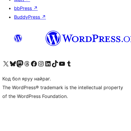
bbPress
↗
BuddyPress
↗
Visit our X (formerly Twitter) account
Visit our Bluesky account
Visit our Mastodon account
Visit our Threads account
Манай фэйсбүүк хуудсаар зочилно уу
Манай Instagram хаягаар зочилно уу
Манай LinkedIn хаягаар зочилно уу
Visit our TikTok account
Манай YouTube сувгаар зочилно уу
Visit our Tumblr account
Код бол яруу найраг.
The WordPress® trademark is the intellectual property
of the WordPress Foundation.