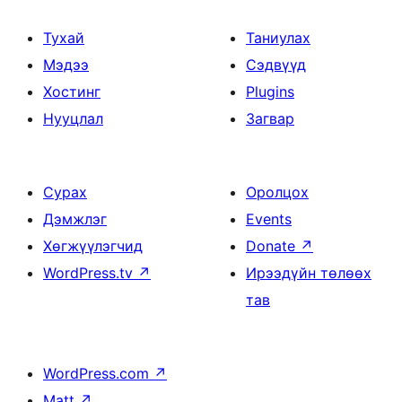
Тухай
Таниулах
Мэдээ
Сэдвүүд
Хостинг
Plugins
Нууцлал
Загвар
Сурах
Оролцох
Дэмжлэг
Events
Хөгжүүлэгчид
Donate
↗
WordPress.tv
↗
Ирээдүйн төлөөх
тав
WordPress.com
↗
Matt
↗