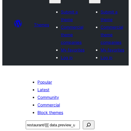
Submit a
Submit a
theme
theme
Themes
Commercial
Commercial
theme
theme
companies
companies
My favorites
My favorites
Log in
Log in
Popular
Latest
Community
Commercial
Block themes
Хайх