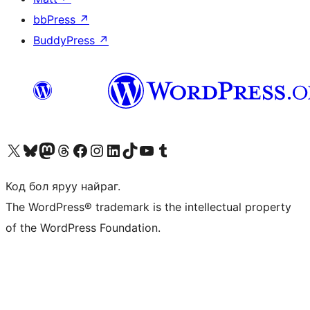
bbPress
↗
BuddyPress
↗
Visit our X (formerly Twitter) account
Visit our Bluesky account
Visit our Mastodon account
Visit our Threads account
Манай фэйсбүүк хуудсаар зочилно уу
Манай Instagram хаягаар зочилно уу
Манай LinkedIn хаягаар зочилно уу
Visit our TikTok account
Манай YouTube сувгаар зочилно уу
Visit our Tumblr account
Код бол яруу найраг.
The WordPress® trademark is the intellectual property
of the WordPress Foundation.