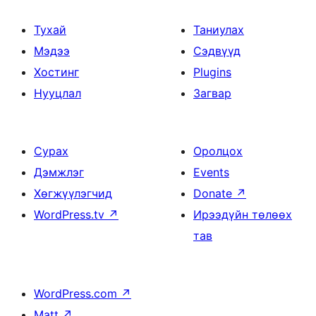
Тухай
Таниулах
Мэдээ
Сэдвүүд
Хостинг
Plugins
Нууцлал
Загвар
Сурах
Оролцох
Дэмжлэг
Events
Хөгжүүлэгчид
Donate
↗
WordPress.tv
↗
Ирээдүйн төлөөх
тав
WordPress.com
↗
Matt
↗