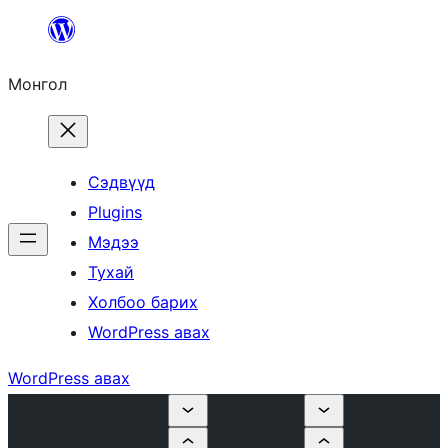
Агуулга
руу
Монгол
алгасах
Сэдвүүд
Plugins
Мэдээ
Тухай
Холбоо барих
WordPress авах
WordPress авах