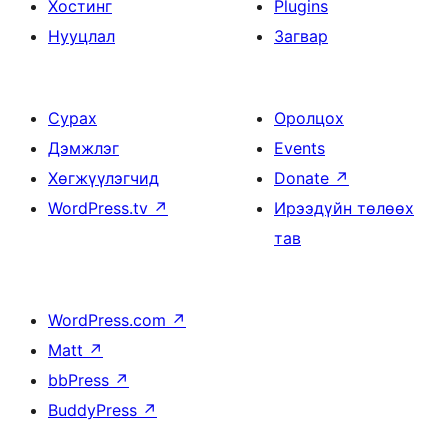
Хостинг
Plugins
Нууцлал
Загвар
Сурах
Оролцох
Дэмжлэг
Events
Хөгжүүлэгчид
Donate
↗
WordPress.tv
↗
Ирээдүйн төлөөх
тав
WordPress.com
↗
Matt
↗
bbPress
↗
BuddyPress
↗