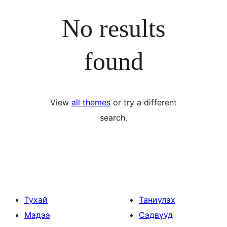
No results
found
View
all themes
or try a different
search.
Тухай
Таниулах
Мэдээ
Сэдвүүд