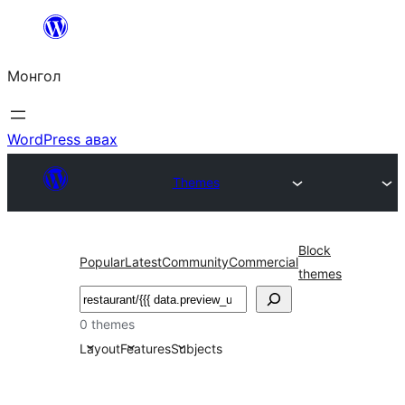
Агуулга
руу
Монгол
алгасах
WordPress авах
Themes
Block
Popular
Latest
Community
Commercial
themes
Хайх
0 themes
Layout
Features
Subjects