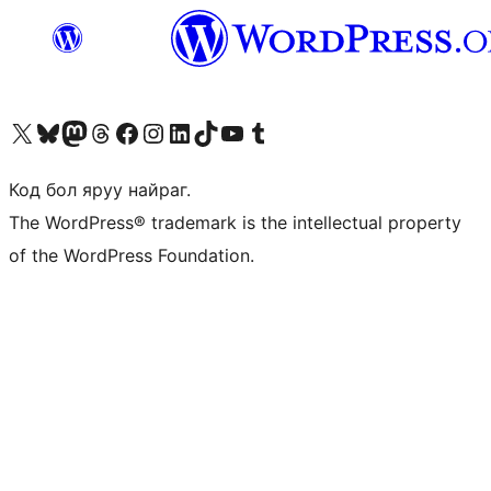
Visit our X (formerly Twitter) account
Visit our Bluesky account
Visit our Mastodon account
Visit our Threads account
Манай фэйсбүүк хуудсаар зочилно уу
Манай Instagram хаягаар зочилно уу
Манай LinkedIn хаягаар зочилно уу
Visit our TikTok account
Манай YouTube сувгаар зочилно уу
Visit our Tumblr account
Код бол яруу найраг.
The WordPress® trademark is the intellectual property
of the WordPress Foundation.