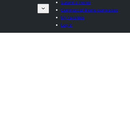
Submit a theme
Commercial theme companies
My favorites
Log in