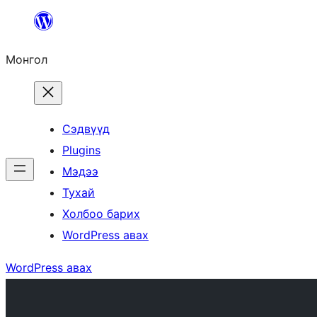
Агуулга
руу
Монгол
алгасах
Сэдвүүд
Plugins
Мэдээ
Тухай
Холбоо барих
WordPress авах
WordPress авах