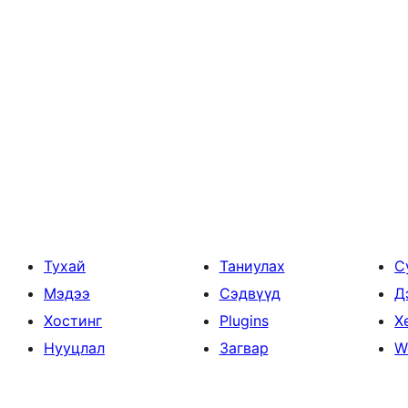
Тухай
Таниулах
С
Мэдээ
Сэдвүүд
Д
Хостинг
Plugins
Х
Нууцлал
Загвар
W