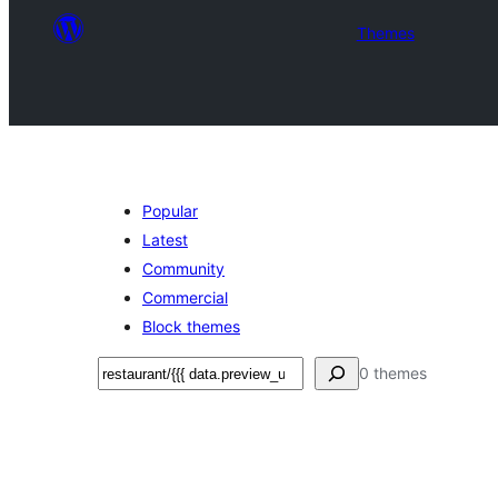
Themes
Popular
Latest
Community
Commercial
Block themes
Хайх
0 themes