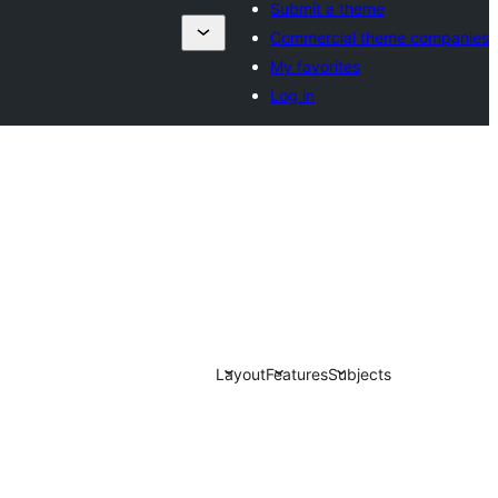
Submit a theme
Commercial theme companies
My favorites
Log in
Layout
Features
Subjects