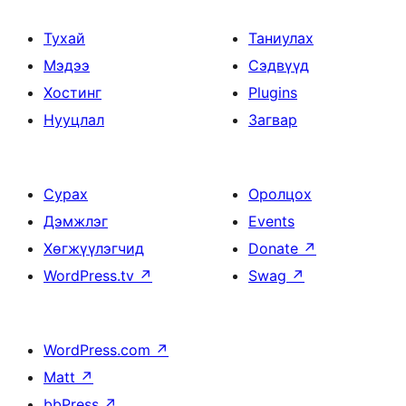
Тухай
Таниулах
Мэдээ
Сэдвүүд
Хостинг
Plugins
Нууцлал
Загвар
Сурах
Оролцох
Дэмжлэг
Events
Хөгжүүлэгчид
Donate
↗
WordPress.tv
↗
Swag
↗
WordPress.com
↗
Matt
↗
bbPress
↗