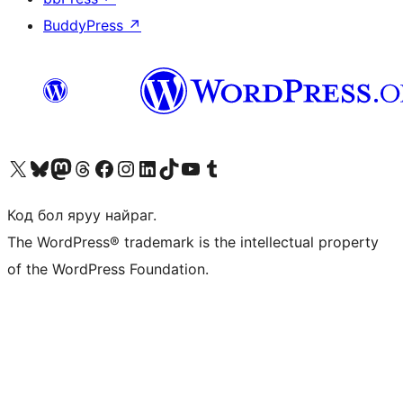
BuddyPress
↗
Visit our X (formerly Twitter) account
Visit our Bluesky account
Visit our Mastodon account
Visit our Threads account
Манай фэйсбүүк хуудсаар зочилно уу
Манай Instagram хаягаар зочилно уу
Манай LinkedIn хаягаар зочилно уу
Visit our TikTok account
Манай YouTube сувгаар зочилно уу
Visit our Tumblr account
Код бол яруу найраг.
The WordPress® trademark is the intellectual property
of the WordPress Foundation.