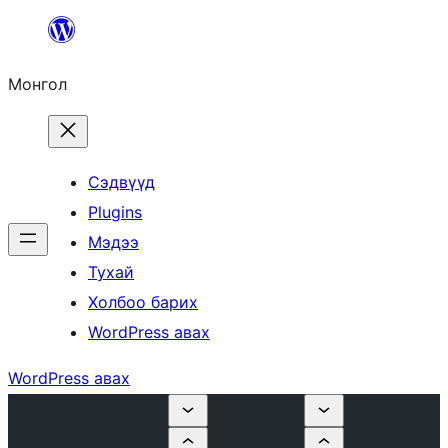
Агуулга
руу
Монгол
алгасах
Сэдвүүд
Plugins
Мэдээ
Тухай
Холбоо барих
WordPress авах
WordPress авах