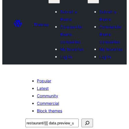
Submit a
Submit a
theme
theme
Themes
Commercial
Commercial
theme
theme
companies
companies
My favorites
My favorites
Log in
Log in
Popular
Latest
Community
Commercial
Block themes
Хайх