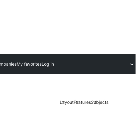
ompanies
My favorites
Log in
Layout
Features
Subjects