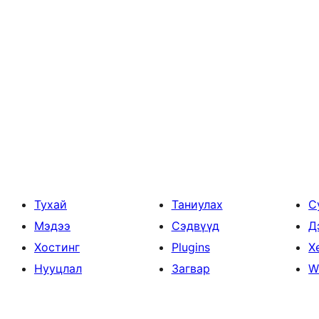
Тухай
Таниулах
С
Мэдээ
Сэдвүүд
Д
Хостинг
Plugins
Х
Нууцлал
Загвар
W