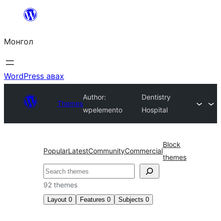
Агуулга
руу
Монгол
алгасах
WordPress авах
Author:
Dentistry
Themes
wpelemento
Hospital
Block
Popular
Latest
Community
Commercial
themes
Хайх
92 themes
Layout
0
Features
0
Subjects
0