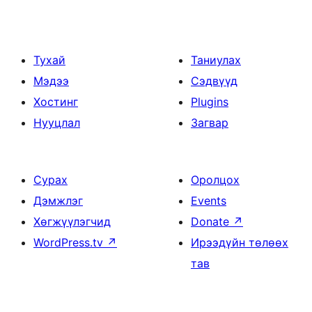
Тухай
Таниулах
Мэдээ
Сэдвүүд
Хостинг
Plugins
Нууцлал
Загвар
Сурах
Оролцох
Дэмжлэг
Events
Хөгжүүлэгчид
Donate
↗
WordPress.tv
↗
Ирээдүйн төлөөх
тав