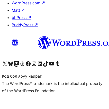
WordPress.com
↗
Matt
↗
bbPress
↗
BuddyPress
↗
Visit our X (formerly Twitter) account
Visit our Bluesky account
Visit our Mastodon account
Visit our Threads account
Манай фэйсбүүк хуудсаар зочилно уу
Манай Instagram хаягаар зочилно уу
Манай LinkedIn хаягаар зочилно уу
Visit our TikTok account
Манай YouTube сувгаар зочилно уу
Visit our Tumblr account
Код бол яруу найраг.
The WordPress® trademark is the intellectual property
of the WordPress Foundation.