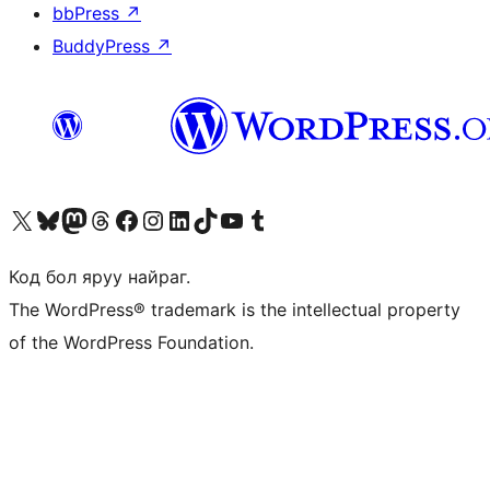
bbPress
↗
BuddyPress
↗
Visit our X (formerly Twitter) account
Visit our Bluesky account
Visit our Mastodon account
Visit our Threads account
Манай фэйсбүүк хуудсаар зочилно уу
Манай Instagram хаягаар зочилно уу
Манай LinkedIn хаягаар зочилно уу
Visit our TikTok account
Манай YouTube сувгаар зочилно уу
Visit our Tumblr account
Код бол яруу найраг.
The WordPress® trademark is the intellectual property
of the WordPress Foundation.