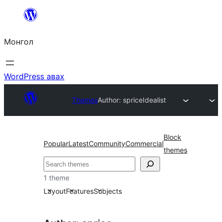
Агуулга
руу
Монгол
алгасах
WordPress авах
Themes
Author: sprice
Idealist
Block
Popular
Latest
Community
Commercial
themes
Хайх
1 theme
Layout
Features
Subjects