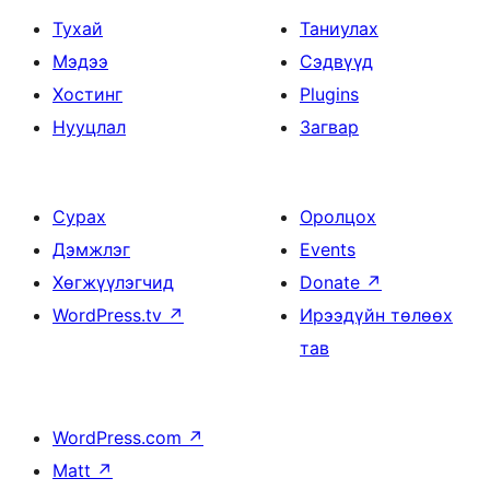
Тухай
Таниулах
Мэдээ
Сэдвүүд
Хостинг
Plugins
Нууцлал
Загвар
Сурах
Оролцох
Дэмжлэг
Events
Хөгжүүлэгчид
Donate
↗
WordPress.tv
↗
Ирээдүйн төлөөх
тав
WordPress.com
↗
Matt
↗