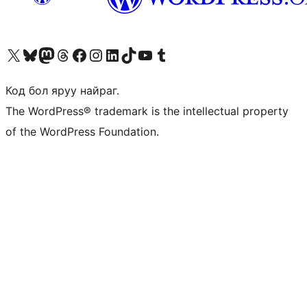
Visit our X (formerly Twitter) account
Visit our Bluesky account
Visit our Mastodon account
Visit our Threads account
Манай фэйсбүүк хуудсаар зочилно уу
Манай Instagram хаягаар зочилно уу
Манай LinkedIn хаягаар зочилно уу
Visit our TikTok account
Манай YouTube сувгаар зочилно уу
Visit our Tumblr account
Код бол яруу найраг.
The WordPress® trademark is the intellectual property
of the WordPress Foundation.