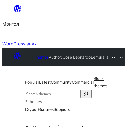
Агуулга
руу
Монгол
алгасах
WordPress авах
Themes
Author: José Leonardo
Lemuralia
Block
Popular
Latest
Community
Commercial
themes
Хайх
2 themes
Layout
Features
Subjects