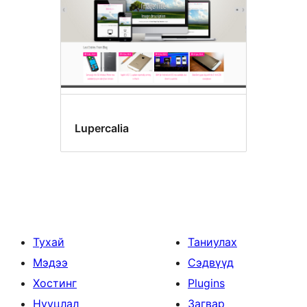
Lupercalia
Тухай
Таниулах
Мэдээ
Сэдвүүд
Хостинг
Plugins
Нууцлал
Загвар