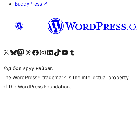
BuddyPress
↗
Visit our X (formerly Twitter) account
Visit our Bluesky account
Visit our Mastodon account
Visit our Threads account
Манай фэйсбүүк хуудсаар зочилно уу
Манай Instagram хаягаар зочилно уу
Манай LinkedIn хаягаар зочилно уу
Visit our TikTok account
Манай YouTube сувгаар зочилно уу
Visit our Tumblr account
Код бол яруу найраг.
The WordPress® trademark is the intellectual property
of the WordPress Foundation.