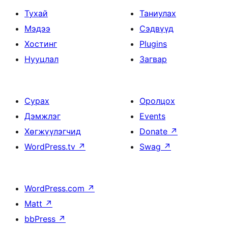
Тухай
Таниулах
Мэдээ
Сэдвүүд
Хостинг
Plugins
Нууцлал
Загвар
Сурах
Оролцох
Дэмжлэг
Events
Хөгжүүлэгчид
Donate
↗
WordPress.tv
↗
Swag
↗
WordPress.com
↗
Matt
↗
bbPress
↗