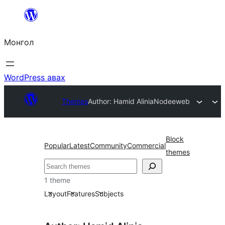
Агуулга
руу
Монгол
алгасах
WordPress авах
Themes
Author: Hamid Alinia
Nodeeweb
Block
Popular
Latest
Community
Commercial
themes
Хайх
1 theme
Layout
Features
Subjects