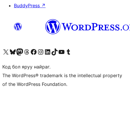
BuddyPress
↗
Visit our X (formerly Twitter) account
Visit our Bluesky account
Visit our Mastodon account
Visit our Threads account
Манай фэйсбүүк хуудсаар зочилно уу
Манай Instagram хаягаар зочилно уу
Манай LinkedIn хаягаар зочилно уу
Visit our TikTok account
Манай YouTube сувгаар зочилно уу
Visit our Tumblr account
Код бол яруу найраг.
The WordPress® trademark is the intellectual property
of the WordPress Foundation.