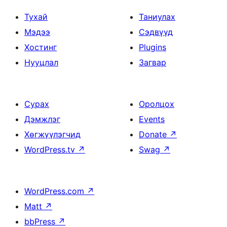
Тухай
Таниулах
Мэдээ
Сэдвүүд
Хостинг
Plugins
Нууцлал
Загвар
Сурах
Оролцох
Дэмжлэг
Events
Хөгжүүлэгчид
Donate
↗
WordPress.tv
↗
Swag
↗
WordPress.com
↗
Matt
↗
bbPress
↗