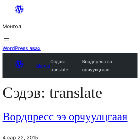
Агуулга
руу
Монгол
алгасах
WordPress авах
Сэдэв:
Вордпресс ээ
Мэдээ
translate
орчуулцгаая
Сэдэв:
translate
Вордпресс ээ орчуулцгаая
4 сар 22, 2015