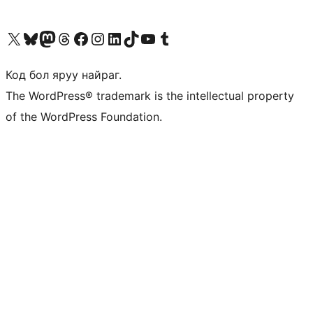
Visit our X (formerly Twitter) account
Visit our Bluesky account
Visit our Mastodon account
Visit our Threads account
Манай фэйсбүүк хуудсаар зочилно уу
Манай Instagram хаягаар зочилно уу
Манай LinkedIn хаягаар зочилно уу
Visit our TikTok account
Манай YouTube сувгаар зочилно уу
Visit our Tumblr account
Код бол яруу найраг.
The WordPress® trademark is the intellectual property
of the WordPress Foundation.