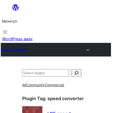
Агуулга
руу
Монгол
алгасах
WordPress авах
Plugin Directory
Хайх
All
Community
Commercial
Plugin Tag:
speed converter