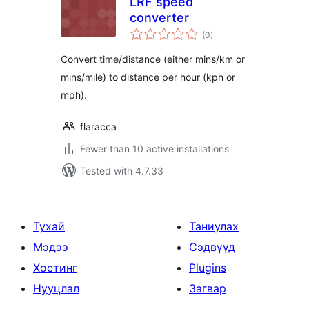
LRF speed
converter
total
(0
)
ratings
Convert time/distance (either mins/km or
mins/mile) to distance per hour (kph or
mph).
flaracca
Fewer than 10 active installations
Tested with 4.7.33
Тухай
Таниулах
Мэдээ
Сэдвүүд
Хостинг
Plugins
Нууцлал
Загвар