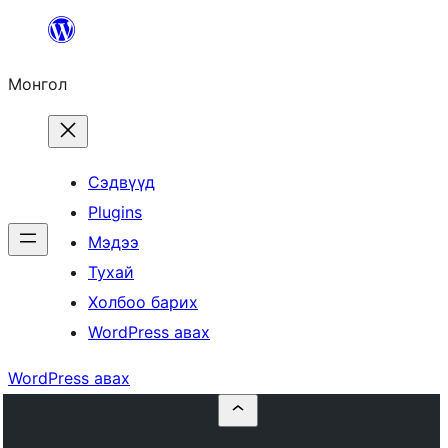
Агуулга
руу
Монгол
алгасах
Сэдвүүд
Plugins
Мэдээ
Тухай
Холбоо барих
WordPress авах
WordPress авах