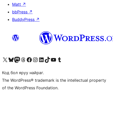
Matt
↗
bbPress
↗
BuddyPress
↗
Visit our X (formerly Twitter) account
Visit our Bluesky account
Visit our Mastodon account
Visit our Threads account
Манай фэйсбүүк хуудсаар зочилно уу
Манай Instagram хаягаар зочилно уу
Манай LinkedIn хаягаар зочилно уу
Visit our TikTok account
Манай YouTube сувгаар зочилно уу
Visit our Tumblr account
Код бол яруу найраг.
The WordPress® trademark is the intellectual property
of the WordPress Foundation.