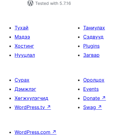
Tested with 5.7.16
Тухай
Таниулах
Мэдээ
Сэдвүүд
Хостинг
Plugins
Нууцлал
Загвар
Сурах
Оролцох
Дэмжлэг
Events
Хөгжүүлэгчид
Donate
↗
WordPress.tv
↗
Swag
↗
WordPress.com
↗