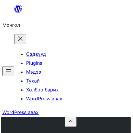
Агуулга
руу
Монгол
алгасах
Сэдвүүд
Plugins
Мэдээ
Тухай
Холбоо барих
WordPress авах
WordPress авах