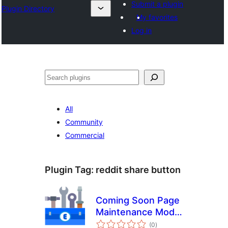
Submit a plugin
Plugin Directory
My favorites
Log in
Хайх
All
Community
Commercial
Plugin Tag:
reddit share button
Coming Soon Page
Maintenance Mode
total
Under Construction
(0
)
ratings