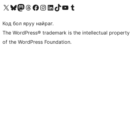
Visit our X (formerly Twitter) account
Visit our Bluesky account
Visit our Mastodon account
Visit our Threads account
Манай фэйсбүүк хуудсаар зочилно уу
Манай Instagram хаягаар зочилно уу
Манай LinkedIn хаягаар зочилно уу
Visit our TikTok account
Манай YouTube сувгаар зочилно уу
Visit our Tumblr account
Код бол яруу найраг.
The WordPress® trademark is the intellectual property
of the WordPress Foundation.