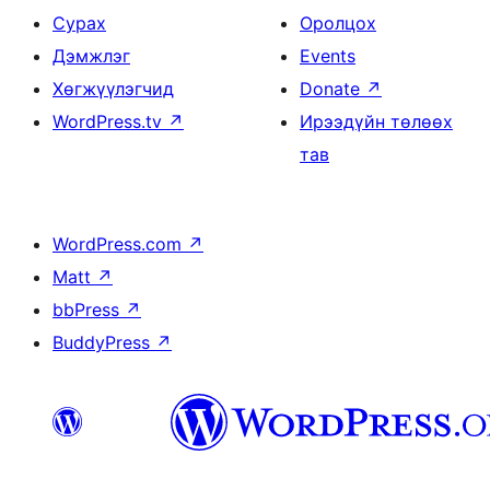
Сурах
Оролцох
Дэмжлэг
Events
Хөгжүүлэгчид
Donate
↗
WordPress.tv
↗
Ирээдүйн төлөөх
тав
WordPress.com
↗
Matt
↗
bbPress
↗
BuddyPress
↗