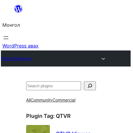
Агуулга
руу
Монгол
алгасах
WordPress авах
Plugin Directory
Хайх
All
Community
Commercial
Plugin Tag:
QTVR