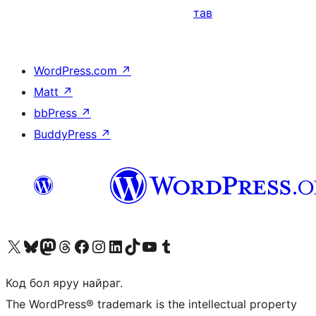
тав
WordPress.com
↗
Matt
↗
bbPress
↗
BuddyPress
↗
Visit our X (formerly Twitter) account
Visit our Bluesky account
Visit our Mastodon account
Visit our Threads account
Манай фэйсбүүк хуудсаар зочилно уу
Манай Instagram хаягаар зочилно уу
Манай LinkedIn хаягаар зочилно уу
Visit our TikTok account
Манай YouTube сувгаар зочилно уу
Visit our Tumblr account
Код бол яруу найраг.
The WordPress® trademark is the intellectual property