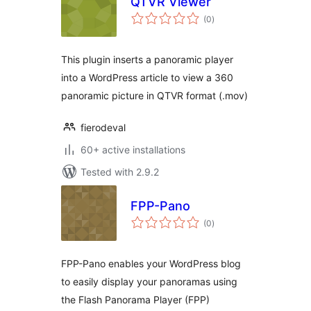
QTVR Viewer
total
(0
)
ratings
This plugin inserts a panoramic player
into a WordPress article to view a 360
panoramic picture in QTVR format (.mov)
fierodeval
60+ active installations
Tested with 2.9.2
FPP-Pano
total
(0
)
ratings
FPP-Pano enables your WordPress blog
to easily display your panoramas using
the Flash Panorama Player (FPP)