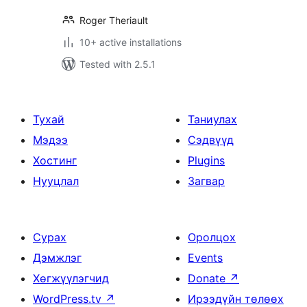
Roger Theriault
10+ active installations
Tested with 2.5.1
Тухай
Таниулах
Мэдээ
Сэдвүүд
Хостинг
Plugins
Нууцлал
Загвар
Сурах
Оролцох
Дэмжлэг
Events
Хөгжүүлэгчид
Donate
↗
WordPress.tv
↗
Ирээдүйн төлөөх