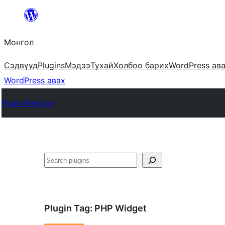
Агуулга
руу
Монгол
алгасах
Сэдвүүд
Plugins
Мэдээ
Тухай
Холбоо барих
WordPress ав
WordPress авах
Plugin Directory
Хайх
Plugin Tag:
PHP Widget