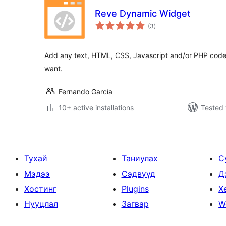
Reve Dynamic Widget
total
(3
)
ratings
Add any text, HTML, CSS, Javascript and/or PHP code,
want.
Fernando García
10+ active installations
Tested 
Тухай
Таниулах
С
Мэдээ
Сэдвүүд
Д
Хостинг
Plugins
Х
Нууцлал
Загвар
W