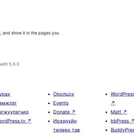
 and show it in the pages you
with 5.6.0
урах
Оролцох
WordPres
эмжлэг
Events
↗
өгжүүлэгчид
Donate
↗
Matt
↗
ordPress.tv
↗
Ирээдүйн
bbPress
төлөөх тав
BuddyPre