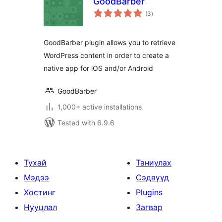
GoodBarber
total
(3
)
ratings
GoodBarber plugin allows you to retrieve
WordPress content in order to create a
native app for iOS and/or Android
GoodBarber
1,000+ active installations
Tested with 6.9.6
Тухай
Таниулах
Мэдээ
Сэдвүүд
Хостинг
Plugins
Нууцлал
Загвар