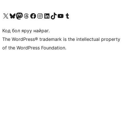
Visit our X (formerly Twitter) account
Visit our Bluesky account
Visit our Mastodon account
Visit our Threads account
Манай фэйсбүүк хуудсаар зочилно уу
Манай Instagram хаягаар зочилно уу
Манай LinkedIn хаягаар зочилно уу
Visit our TikTok account
Манай YouTube сувгаар зочилно уу
Visit our Tumblr account
Код бол яруу найраг.
The WordPress® trademark is the intellectual property
of the WordPress Foundation.