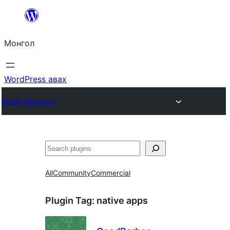
Агуулга
руу
Монгол
алгасах
WordPress авах
Plugin Directory
Хайх
All
Community
Commercial
Plugin Tag:
native apps