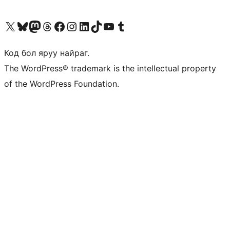
Visit our X (formerly Twitter) account
Visit our Bluesky account
Visit our Mastodon account
Visit our Threads account
Манай фэйсбүүк хуудсаар зочилно уу
Манай Instagram хаягаар зочилно уу
Манай LinkedIn хаягаар зочилно уу
Visit our TikTok account
Манай YouTube сувгаар зочилно уу
Visit our Tumblr account
Код бол яруу найраг.
The WordPress® trademark is the intellectual property
of the WordPress Foundation.