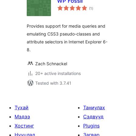
WP Fossil
total
(1
)
ratings
Provides support for media queries and
emulating CSS3 pseudo-classes and
attribute selectors in Internet Explorer 6-
8.
Zach Schnackel
20+ active installations
Tested with 3.7.41
Тухай
Таниулах
Мэдээ
Сэдвүүд
Хостинг
Plugins
Нууцлал
Загвар