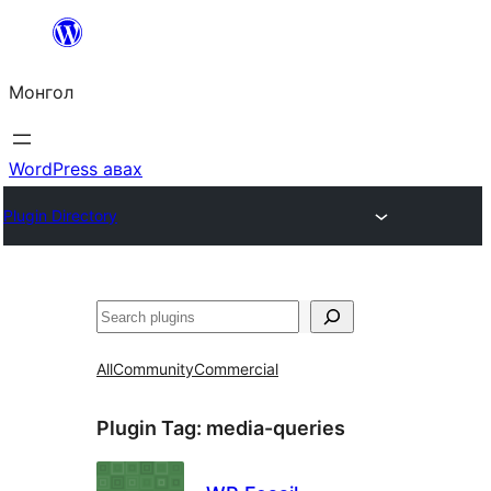
Агуулга
руу
Монгол
алгасах
WordPress авах
Plugin Directory
Хайх
All
Community
Commercial
Plugin Tag:
media-queries