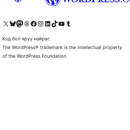
Visit our X (formerly Twitter) account
Visit our Bluesky account
Visit our Mastodon account
Visit our Threads account
Манай фэйсбүүк хуудсаар зочилно уу
Манай Instagram хаягаар зочилно уу
Манай LinkedIn хаягаар зочилно уу
Visit our TikTok account
Манай YouTube сувгаар зочилно уу
Visit our Tumblr account
Код бол яруу найраг.
The WordPress® trademark is the intellectual property
of the WordPress Foundation.