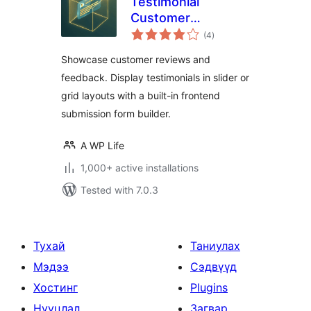
Testimonial
Customer
total
Feedback
(4
)
ratings
Showcase customer reviews and
feedback. Display testimonials in slider or
grid layouts with a built-in frontend
submission form builder.
A WP Life
1,000+ active installations
Tested with 7.0.3
Тухай
Таниулах
Мэдээ
Сэдвүүд
Хостинг
Plugins
Нууцлал
Загвар