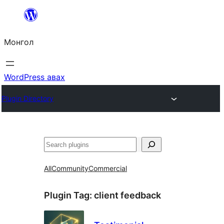
Агуулга
руу
Монгол
алгасах
WordPress авах
Plugin Directory
Хайх
All
Community
Commercial
Plugin Tag:
client feedback