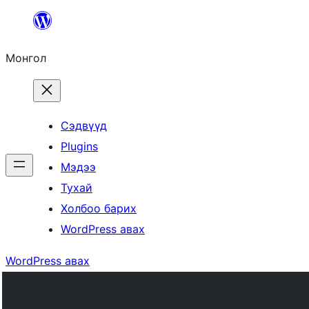
Агуулга
руу
Монгол
алгасах
Сэдвүүд
Plugins
Мэдээ
Тухай
Холбоо барих
WordPress авах
WordPress авах