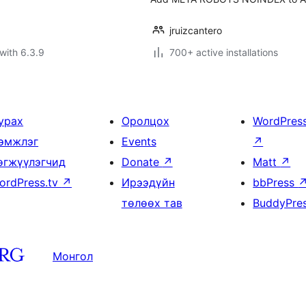
jruizcantero
with 6.3.9
700+ active installations
урах
Оролцох
WordPres
эмжлэг
Events
↗
өгжүүлэгчид
Donate
↗
Matt
↗
ordPress.tv
↗
Ирээдүйн
bbPress
төлөөх тав
BuddyPre
Монгол