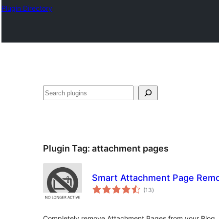
Plugin Directory
Хайх
Plugin Tag:
attachment pages
Smart Attachment Page Rem
total
(13
)
ratings
Completely remove Attachment Pages from your Blog