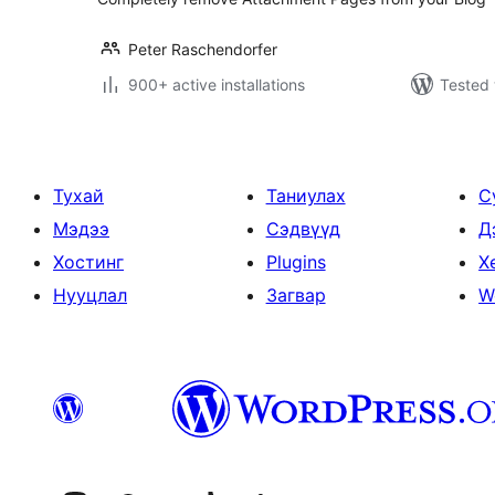
Peter Raschendorfer
900+ active installations
Tested 
Тухай
Таниулах
С
Мэдээ
Сэдвүүд
Д
Хостинг
Plugins
Х
Нууцлал
Загвар
W