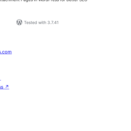
Tested with 3.7.41
s.com
↗
ss
↗